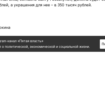
лей, а украшения для нее – в 350 тысяч рублей.
люкина
gram-канал «Пятая власть»
П
л о политической, экономической и социальной жизни.