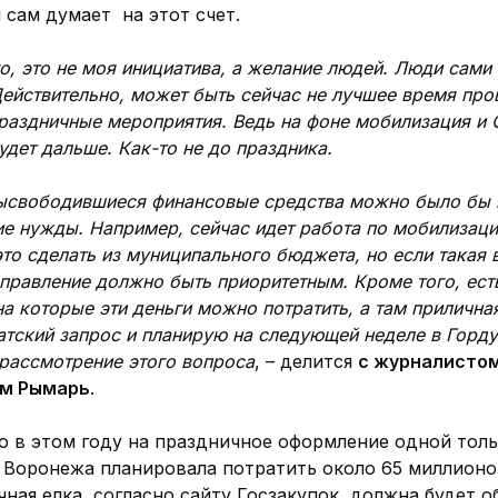
н сам думает на этот счет.
о, это не моя инициатива, а желание людей. Люди сами
Действительно, может быть сейчас не лучшее время про
раздничные мероприятия. Ведь на фоне мобилизация и 
будет дальше. Как-то не до праздника.
высвободившиеся финансовые средства можно было бы п
ие нужды. Например, сейчас идет работа по мобилизаци
то сделать из муниципального бюджета, но если такая
направление должно быть приоритетным. Кроме того, ест
на которые эти деньги можно потратить, а там прилична
атский запрос и планирую на следующей неделе в Горд
рассмотрение этого вопроса
, – делится
с журналисто
ем Рымарь
.
о в этом году на праздничное оформление одной тол
 Воронежа планировала потратить около 65 миллионо
ная елка, согласно сайту Госзакупок, должна будет о