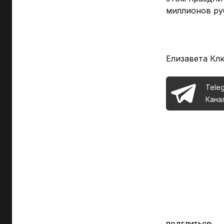
миллионов руб
Елизавета К
Tele
Кана