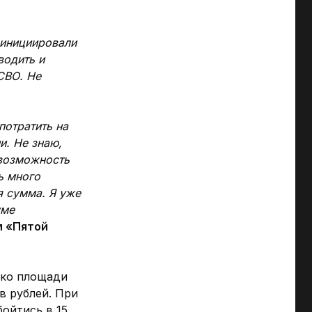
 инициировали
водить и
СВО. Не
отратить на
и. Не знаю,
 возможность
ь много
я сумма. Я уже
уме
м «Пятой
ько площади
в рублей. При
бойтись в 15