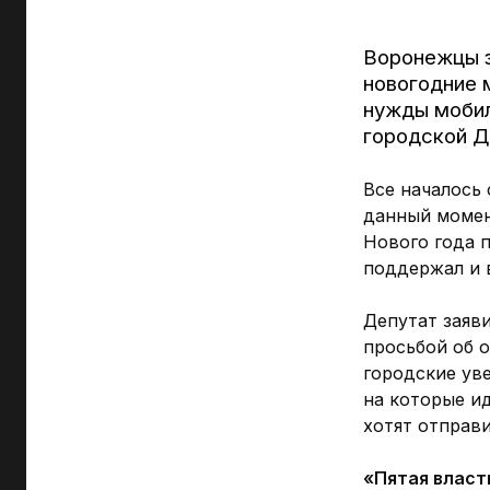
Воронежцы з
новогодние 
нужды мобил
городской Д
Все началось
данный момен
Нового года п
поддержал и 
Депутат заяв
просьбой об 
городские ув
на которые и
хотят отправ
«Пятая власт