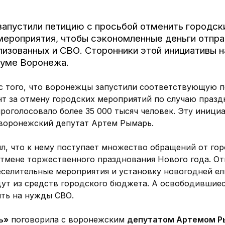
апустили петицию с просьбой отменить городск
мероприятия, чтобы сэкономленные деньги отпра
изованных и СВО. Сторонники этой инициативы н
уме Воронежа.
 с того, что воронежцы запустили соответствующую п
т за отмену городских мероприятий по случаю празд
роголосовало более 35 000 тысяч человек. Эту иници
воронежский депутат Артем Рымарь.
ил, что к нему поступает множество обращений от го
отмене торжественного празднования Нового года. От
еселительные мероприятия и установку новогодней ел
дут из средств городского бюджета. А освободившиес
ить на нужды СВО.
ь»
поговорила с воронежским
депутатом Артемом 