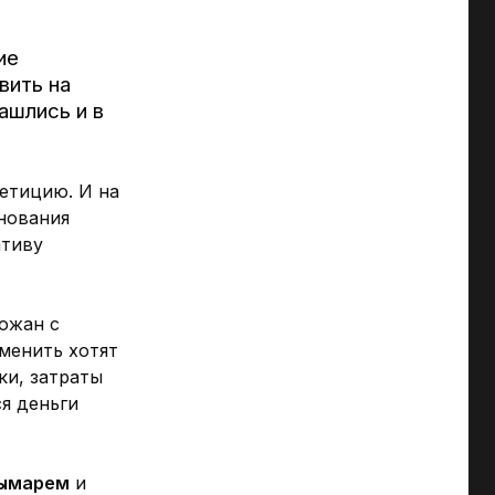
ие
вить на
ашлись и в
етицию. И на
нования
ативу
рожан с
менить хотят
ки, затраты
я деньги
Рымарем
и