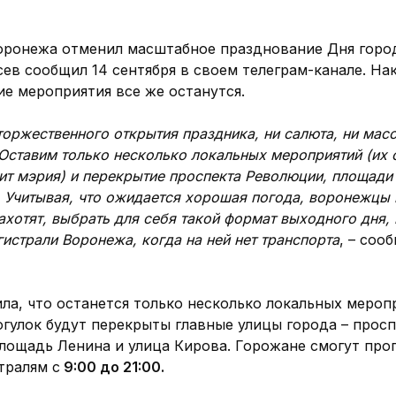
оронежа отменил масштабное празднование Дня город
ев сообщил 14 сентября в своем телеграм-канале. На
ие мероприятия все же останутся.
 торжественного открытия праздника, ни салюта, ни мас
Оставим только несколько локальных мероприятий (их 
ит мэрия) и перекрытие проспекта Революции, площади
 Учитывая, что ожидается хорошая погода, воронежцы 
захотят, выбрать для себя такой формат выходного дня, 
гистрали Воронежа, когда на ней нет транспорта
, – соо
а, что останется только несколько локальных меропр
огулок будут перекрыты главные улицы города – прос
лощадь Ленина и улица Кирова. Горожане смогут прог
тралям с
9:00 до 21:00.