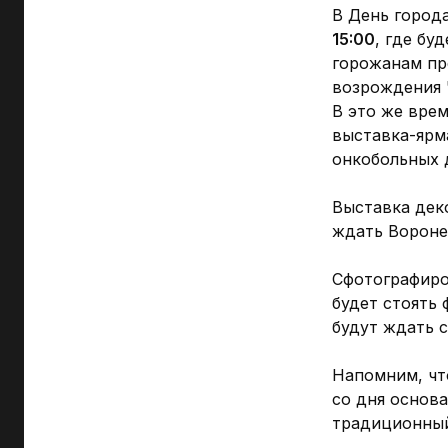
В День город
15:00
, где бу
горожанам пр
возрождения 
В это же вре
выставка-ярма
онкобольных 
Выставка дек
ждать Вороне
Сфотографиро
будет стоять 
будут ждать 
Напомним, чт
со дня основ
традиционный