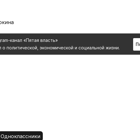
юкина
gram-канал «Пятая власть»
П
л о политической, экономической и социальной жизни.