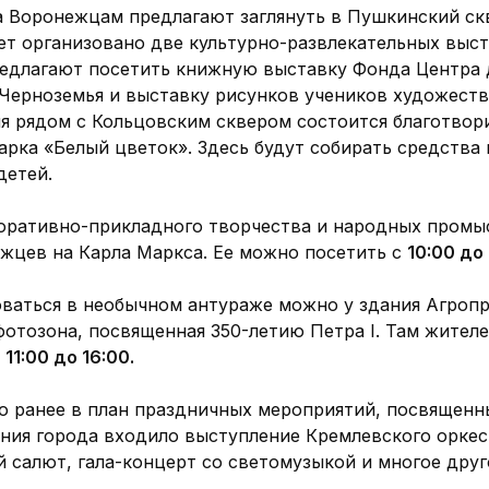
а Воронежцам предлагают заглянуть в Пушкинский ск
дет организовано две культурно-развлекательных выст
едлагают посетить книжную выставку Фонда Центра 
Черноземья и выставку рисунков учеников художеств
мя рядом с Кольцовским сквером состоится благотвор
рка «Белый цветок». Здесь будут собирать средства 
детей.
оративно-прикладного творчества и народных промы
жцев на Карла Маркса. Ее можно посетить с
10:00 до
ваться в необычном антураже можно у здания Агропр
фотозона, посвященная 350-летию Петра I. Там жител
с
11:00 до 16:00.
о ранее в план праздничных мероприятий, посвященн
ания города входило выступление Кремлевского оркес
 салют, гала-концерт со светомузыкой и многое друг