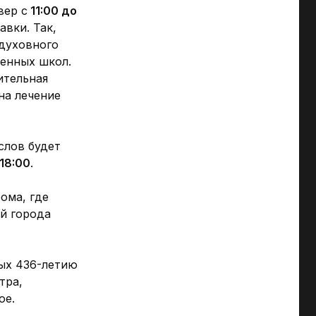
вер с
11:00 до
авки. Так,
духовного
енных школ.
ительная
на лечение
слов будет
 18:00
.
ома, где
ей города
ых 436-летию
тра,
ое.