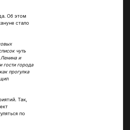
а. Об этом
кануне стало
совых
список чуть
 Ленина и
и гости города
как прогулка
бщил
иятий. Так,
пект
уляться по