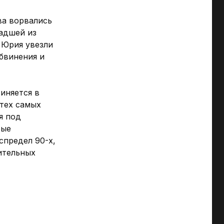
ва ворвались
ладшей из
. Юрия увезли
обвинения и
иняется в
 тех самых
я под
рые
спредел 90-х,
ительных