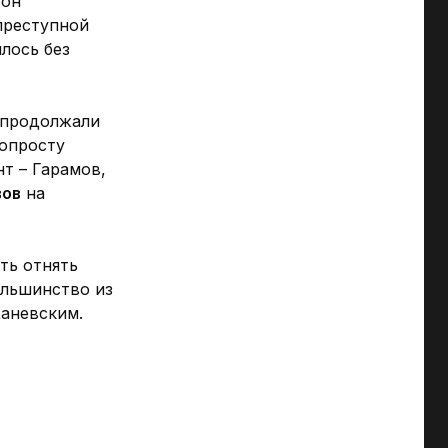
 он
преступной
лось без
 продолжали
попросту
т – Гарамов,
вов
на
ть отнять
ольшинство из
Каневским.