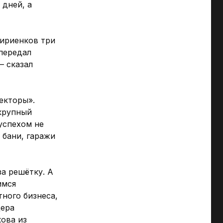
 дней, а
ириенков три
 передал
 – сказал
екторы».
«крупный
успехом не
 бани, гаражи
за решётку. А
имся
тного бизнеса,
дера
кова из