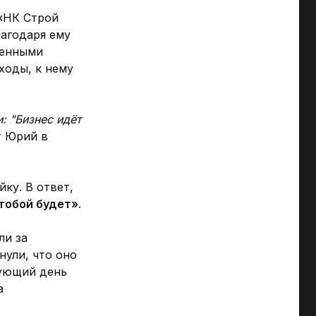
 «НК Строй
лагодаря ему
венными
ходы, к нему
: "Бизнес идёт
т Юрий в
ку. В ответ,
 тобой будет»
.
ли за
нули, что оно
дующий день
а