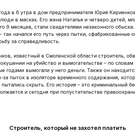
 года в 6 утра в дом предпринимателя Юрия Кириенко
люди в масках. Его жена Наталья и четверо детей, м
го 9 месяцев, стали свидетелями незаконного обыска
– так начался его путь через пытки, сфабрикованные 
рьбу за справедливость.
нков, известный в Смоленской области строитель, обв
покушении на убийство и вымогательстве – по словам
е годами вымогали у него деньги. Также он находитс
з-за пыток в изоляторе временного содержания, кото
пытались скрыть. Его история – это криминальный бе
олжается и сегодня при попустительстве правоохран
Строитель, который не захотел платить