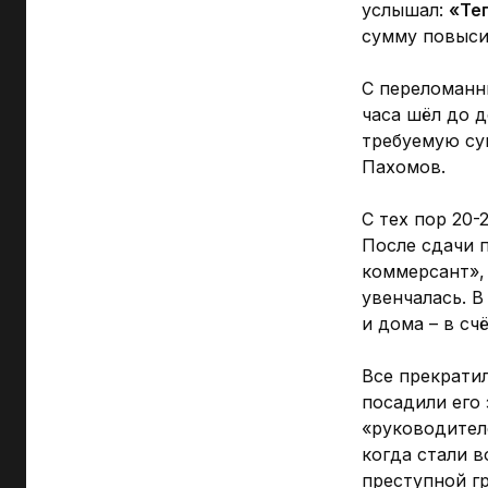
услышал:
«Те
сумму повыси
С переломанн
часа шёл до 
требуемую с
Пахомов.
С тех пор 20-
После сдачи 
коммерсант»,
увенчалась. В
и дома – в сч
Все прекратил
посадили его
«руководителе
когда стали 
преступной г