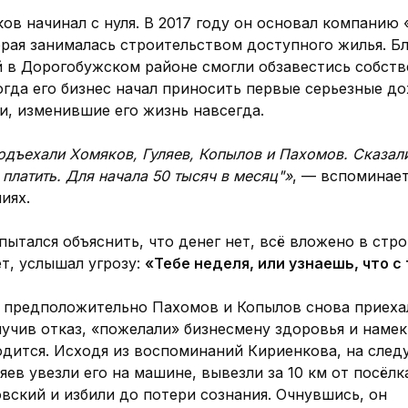
ов начинал с нуля. В 2017 году он основал компанию
орая занималась строительством доступного жилья. Б
й в Дорогобужском районе смогли обзавестись собст
гда его бизнес начал приносить первые серьезные до
и, изменившие его жизнь навсегда.
одъехали Хомяков, Гуляев, Копылов и Пахомов. Сказали
 платить. Для начала 50 тысяч в месяц"»
, — вспоминае
иях.
ытался объяснить, что денег нет, всё вложено в строй
ет, услышал угрозу:
«Тебе неделя, или узнаешь, что с
 предположительно Пахомов и Копылов снова приеха
учив отказ, «пожелали» бизнесмену здоровья и намек
одится. Исходя из воспоминаний Кириенкова, на сле
яев увезли его на машине, вывезли за 10 км от посёлк
вский и избили до потери сознания. Очнувшись, он