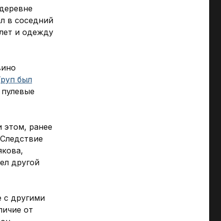
 деревне
л в соседний
лет и одежду
вино
Труп был
– пулевые
и этом, ранее
. Следствие
якова,
ел другой
е с другими
личие от