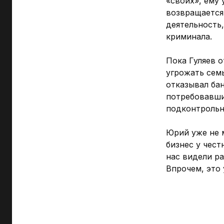
«своих», ему 
возвращается
деятельность
криминала.
Пока Гуляев 
угрожать семь
отказывал ба
потребовавши
подконтрольн
Юрий уже не м
бизнес у чест
нас видели ра
Впрочем, это 