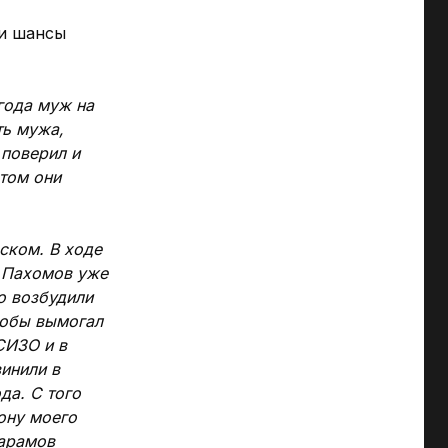
 и шансы
года муж на
ть мужа,
 поверил и
этом они
ском. В ходе
и Пахомов уже
о возбудили
якобы вымогал
СИЗО и в
инили в
да. С того
рону моего
Гарамов