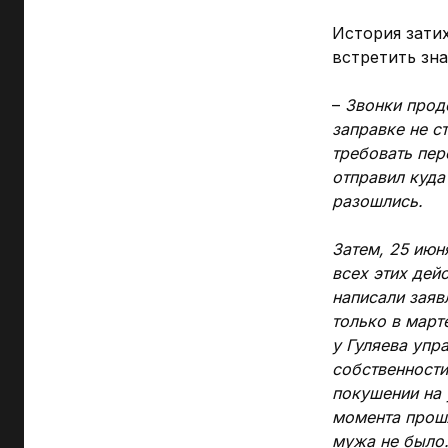
История затих
встретить зна
–
Звонки прод
заправке не с
требовать пер
отправил куда
разошлись.
Затем, 25 июн
всех этих дей
написали заяв
только в март
у Гуляева упр
собственности
покушении на 
момента прошл
мужа не было.