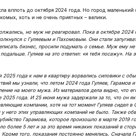
ла вплоть до октября 2024 года. Но город маленький
комых, хоть и не очень приятных – велики.
олжались, но муж не реагировал. Пока в октябре 2024 
толкнулся с Гуляевым и Пахомовым. Они стали запугива
еписать бизнес, просили подумать о семье. Муж ему не
 подальше. Гуляев на это ответил: «я тебя посажу». На 
я 2025 года к нам в квартиру ворвались силовики с обы
ствий мы узнали, что летом 2024 года Гуляев, Гарамов 
ление на моего мужа. Из материалов дела видно, что ег
е 2025 года. И 25 июня мужа задержали за то, что он 
авляющие компании, хотя на тот момент Гуляев сидел в 
 у него этих управляющих компаний не было. Также обв
убийство Гарамова, которое произошло в марте 2019 го
о более 5 лет и за это время никаких показаний в сто
 Кроме того, показания постоянно менялись. Сначала 