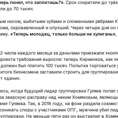
перь понял, что заплатишь?».
Срок сократили до трёх
ли до 70 тысяч.
ым носом, выбитыми зубами и сломанными рёбрами К
дома, окровавленный и опухший. Через четыре дня он
умму.
«Теперь молодец, только больше не хулигань»
,
22 числа каждого месяца за деньгами приезжали «колл
проекта требования выросли: теперь Кириенков, как 
 должен был платить 100 тысяч. Попытка торговаться 
 итоге бизнесмена заставили строить для группировки
ёт «дани».
ось, когда будущий лидер группировки Гуляев попал 
 за зверскую расправу над неким Хомяковым, являющ
м» Гуляева. Так, в 2018 году, на фоне раздела совмес
возникать споры с участниками ОПГ, мужчина убил ли
руппировки. Не меньше пяти раз он выстрелил в Хомя