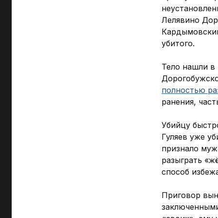
неустановленн
Лелявино Дор
Кардымовский
убитого.
Тело нашли в
Дорогобужско
полностью ра
ранения, част
Убийцу быстро
Гуляев уже уб
признало муж
разыграть «ж
способ избежа
Приговор выне
заключенными