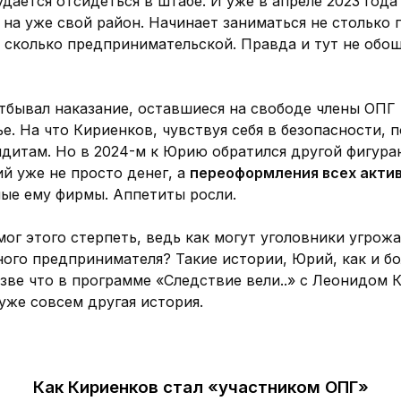
удается отсидеться в штабе. И уже в апреле 2023 года
 на уже свой район. Начинает заниматься не столько 
, сколько предпринимательской. Правда и тут не обош
отбывал наказание, оставшиеся на свободе члены ОПГ
е. На что Кириенков, чувствуя себя в безопасности, 
ндитам. Но в 2024-м к Юрию обратился другой фигуран
й уже не просто денег, а
переоформления всех акти
ые ему фирмы. Аппетиты росли.
ог этого стерпеть, ведь как могут уголовники угрожа
ного предпринимателя? Такие истории, Юрий, как и б
зве что в программе «Следствие вели..» с Леонидом 
уже совсем другая история.
Как Кириенков стал «участником ОПГ»