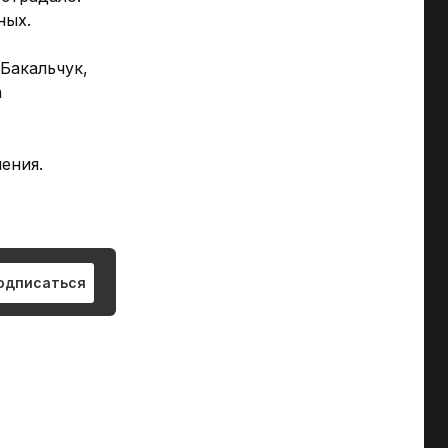
ных.
Бакальчук,
а
нения.
одписаться