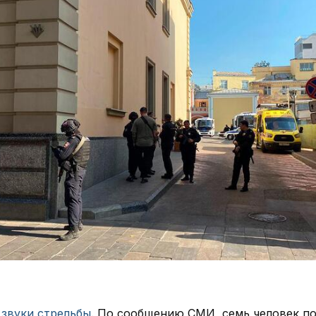
ы
звуки стрельбы
. По сообщению СМИ, семь человек по